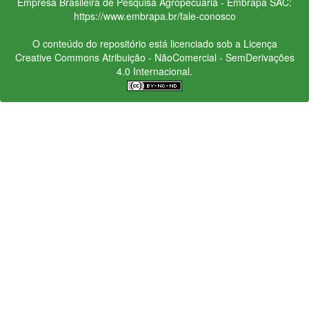
Empresa Brasileira de Pesquisa Agropecuária - Embrapa
SAC:
https://www.embrapa.br/fale-conosco
O conteúdo do repositório está licenciado sob a Licença
Creative Commons
Atribuição - NãoComercial - SemDerivações
4.0 Internacional.