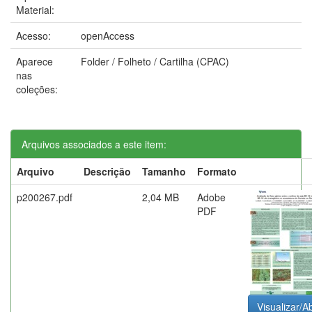
Material:
Acesso:
openAccess
Aparece
Folder / Folheto / Cartilha (CPAC)
nas
coleções:
Arquivos associados a este item:
Arquivo
Descrição
Tamanho
Formato
p200267.pdf
2,04 MB
Adobe
PDF
Visualizar/Ab