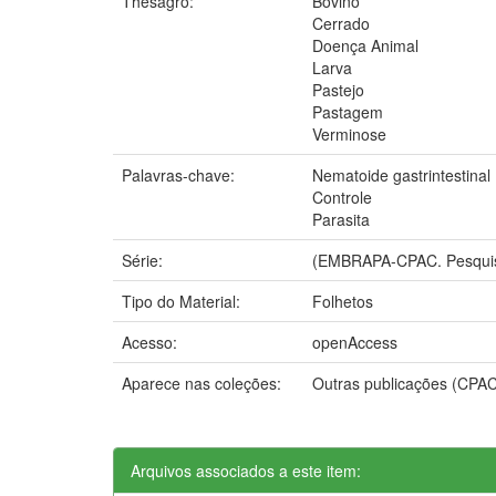
Thesagro:
Bovino
Cerrado
Doença Animal
Larva
Pastejo
Pastagem
Verminose
Palavras-chave:
Nematoide gastrintestinal
Controle
Parasita
Série:
(EMBRAPA-CPAC. Pesquis
Tipo do Material:
Folhetos
Acesso:
openAccess
Aparece nas coleções:
Outras publicações (CPA
Arquivos associados a este item: