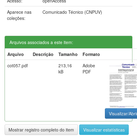
Acesso:
openAccess
Aparece nas
Comunicado Técnico (CNPUV)
coleções:
Arquivos associados a este item:
Arquivo
Descrição
Tamanho
Formato
cot057.pdf
213,16
Adobe
kB
PDF
Visualizar/Abri
Mostrar registro completo do item
Visualizar estatísticas