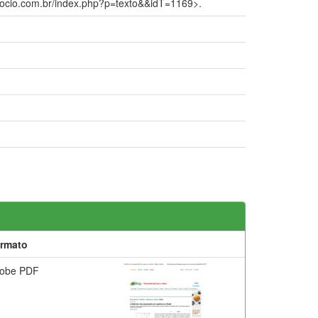
egocio.com.br/index.php?p=texto&&idT=1169>.
rmato
obe PDF