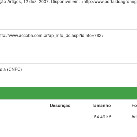
ção Artigos, 12 dez. 2007. Disponível em: <http://www.portaldoagron
ttp://www.accoba.com.br/ap_info_dc.asp?idInfo=782>
ídia (CNPC)
Descrição
Tamanho
Fo
154,46 kB
Ad