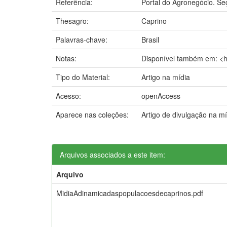
Referência:
Portal do Agronegócio. Se
Thesagro:
Caprino
Palavras-chave:
Brasil
Notas:
Disponível também em: <h
Tipo do Material:
Artigo na mídia
Acesso:
openAccess
Aparece nas coleções:
Artigo de divulgação na m
Arquivos associados a este item:
Arquivo
MidiaAdinamicadaspopulacoesdecaprinos.pdf