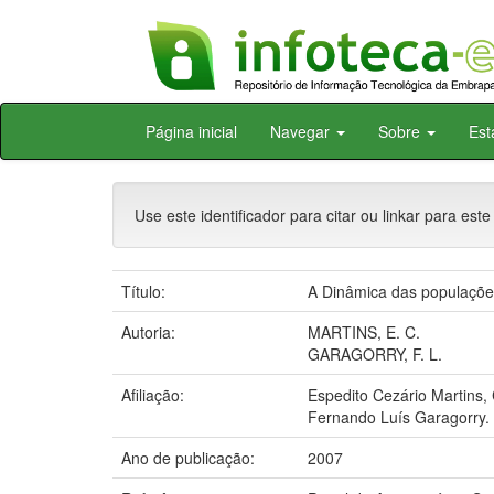
Skip
Página inicial
Navegar
Sobre
Est
navigation
Use este identificador para citar ou linkar para este
Título:
A Dinâmica das populações
Autoria:
MARTINS, E. C.
GARAGORRY, F. L.
Afiliação:
Espedito Cezário Martins
Fernando Luís Garagorry.
Ano de publicação:
2007