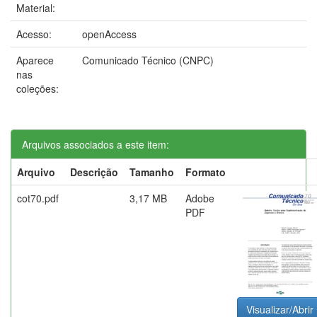
Material:
Acesso:
openAccess
Aparece
Comunicado Técnico (CNPC)
nas
coleções:
Arquivos associados a este item:
Arquivo
Descrição
Tamanho
Formato
cot70.pdf
3,17 MB
Adobe
PDF
Visualizar/Abrir