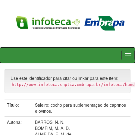
Skip
navigation
Use este identificador para citar ou linkar para este item:
http://www.infoteca.cnptia.embrapa.br/infoteca/hand
Título:
Saleiro: cocho para suplementação de caprinos
e ovinos.
Autoria:
BARROS, N. N.
BOMFIM, M. A. D.
ALMEIDA, E. M. de