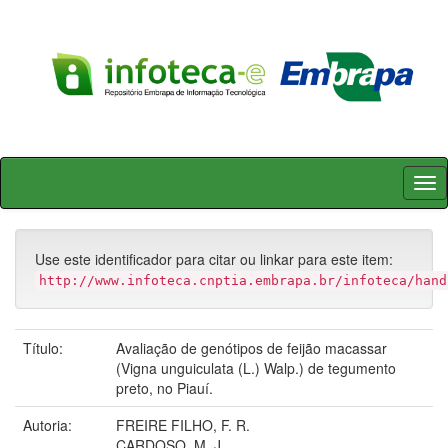
Skip
navigation
Use este identificador para citar ou linkar para este item:
http://www.infoteca.cnptia.embrapa.br/infoteca/hand
Título:
Avaliação de genótipos de feijão macassar
(Vigna unguiculata (L.) Walp.) de tegumento
preto, no Piauí.
Autoria:
FREIRE FILHO, F. R.
CARDOSO, M. J.