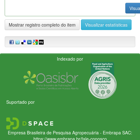
Visua
Mostrar registro completo do item
Visualizar estatísticas
Indexado por
Suportado por
Empresa Brasileira de Pesquisa Agropecuária - Embrapa
SAC:
https://www.embrapa.br/fale-conosco