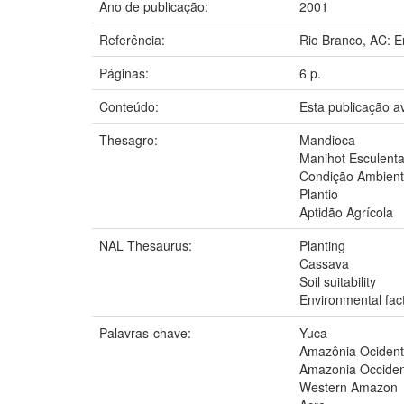
Ano de publicação:
2001
Referência:
Rio Branco, AC: 
Páginas:
6 p.
Conteúdo:
Esta publicação a
Thesagro:
Mandioca
Manihot Esculent
Condição Ambient
Plantio
Aptidão Agrícola
NAL Thesaurus:
Planting
Cassava
Soil suitability
Environmental fac
Palavras-chave:
Yuca
Amazônia Ocident
Amazonia Occiden
Western Amazon