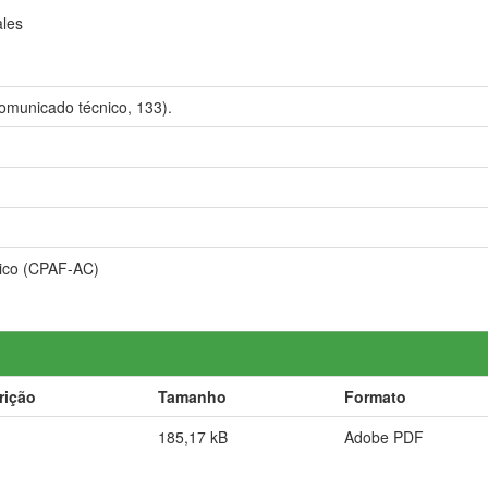
ales
omunicado técnico, 133).
ico (CPAF-AC)
rição
Tamanho
Formato
185,17 kB
Adobe PDF