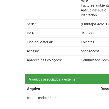
Acre
Factores ambient
Aptitud del suelo
Plantación
Série:
(Embrapa Acre. C
ISSN:
0100-8668
Tipo do Material:
Folhetos
Acesso:
openAccess
Aparece nas coleções:
Comunicado Técn
Arquivos associados a este item:
Arquivo
Desc
comunicado133.pdf