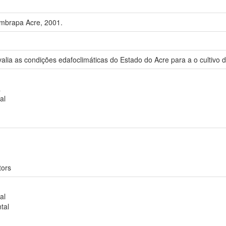
Embrapa Acre, 2001.
valia as condições edafoclimáticas do Estado do Acre para a o cultivo
a
al
tors
al
tal