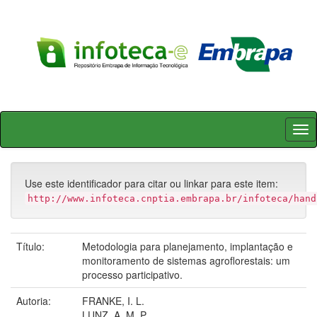
Skip
navigation
Use este identificador para citar ou linkar para este item:
http://www.infoteca.cnptia.embrapa.br/infoteca/hand
Título:
Metodologia para planejamento, implantação e
monitoramento de sistemas agroflorestais: um
processo participativo.
Autoria:
FRANKE, I. L.
LUNZ, A. M. P.