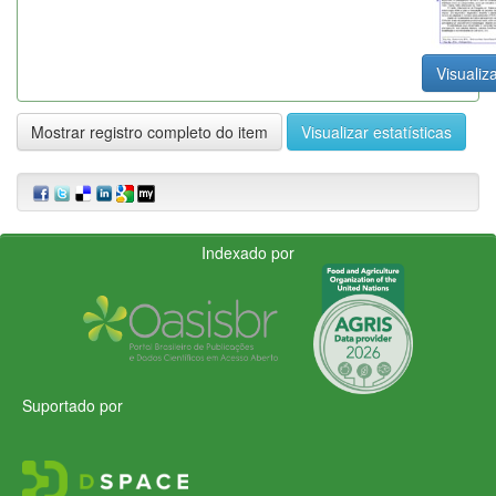
Visualiza
Mostrar registro completo do item
Visualizar estatísticas
Indexado por
Suportado por