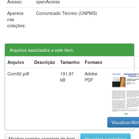
Acesso:
openAccess
Aparece
Comunicado Técnico (CNPMS)
nas
coleções:
Arquivos associados a este item:
Arquivo
Descrição
Tamanho
Formato
Com92.pdf
191,97
Adobe
kB
PDF
Visualizar/Abr
Mostrar registro completo do item
Visualizar estatísticas