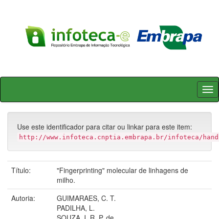
Skip
navigation
Use este identificador para citar ou linkar para este item:
http://www.infoteca.cnptia.embrapa.br/infoteca/hand
Título:
"Fingerprinting" molecular de linhagens de
milho.
Autoria:
GUIMARAES, C. T.
PADILHA, L.
SOUZA, I. R. P. de