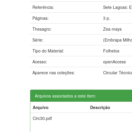
Referência:
Sete Lagoas: E
Páginas:
3 p.
Thesagro:
Zea mays
Série:
(Embrapa Milho 
Tipo do Material:
Folhetos
Acesso:
openAccess
Aparece nas coleções:
Circular Técni
Arquivos associados a este item:
Arquivo
Descrição
Circ30.pdf