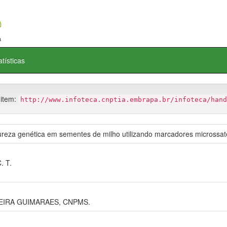
atísticas
 item:
http://www.infoteca.cnptia.embrapa.br/infoteca/hand
ureza genética em sementes de milho utilizando marcadores microssaté
. T.
EIRA GUIMARAES, CNPMS.