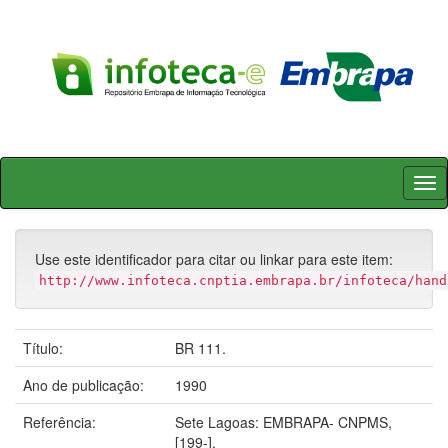
Skip
navigation
Use este identificador para citar ou linkar para este item:
http://www.infoteca.cnptia.embrapa.br/infoteca/hand
Título:
BR 111.
Ano de publicação:
1990
Referência:
Sete Lagoas: EMBRAPA- CNPMS,
[199-].