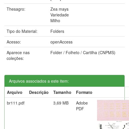
Thesagro:
Zea mays
Variedade
Milho
Tipo do Material:
Folders
Acesso:
openAccess
Aparece nas
Folder / Folheto / Cartilha (CNPMS)
coleções:
Arquivos associados a este item:
Arquivo
Descrição
Tamanho
Formato
br111.pdf
3,69 MB
Adobe
PDF