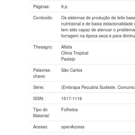
Páginas:
9 p.
Conteúdo:
Os sistemas de produção de leite base
nutricional e de baixa estacionalidad
tem sido capaz de atenuar o problema 
forragem na época seca e para diminui
Thesagro:
Alfafa
Clima Tropical
Pastejo
Palavras-
São Carlos
chave:
Série:
(Embrapa Pecuária Sudeste. Comunica
ISSN:
1517-1116
Tipo do
Folhetos
Material:
Acesso:
openAccess