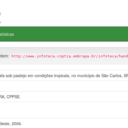
atísticas
 item:
http://www.infoteca.cnptia.embrapa.br/infoteca/hand
fafa sob pastejo em condições tropicais, no município de São Carlos, SP
RA, CPPSE.
deste, 2006.