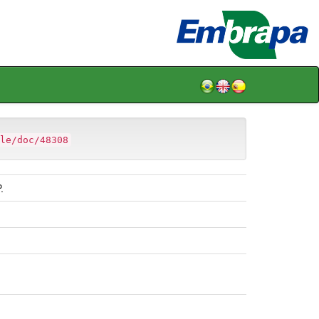
le/doc/48308
.