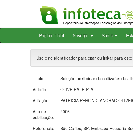
Skip
Página inicial
Navegar
Sobre
Est
navigation
Use este identificador para citar ou linkar para este
Título:
Seleção preliminar de cultivares de al
Autoria:
OLIVEIRA, P. P. A.
Afiliação:
PATRICIA PERONDI ANCHAO OLIVEI
Ano de
2006
publicação:
Referência:
São Carlos, SP: Embrapa Pecuária Su