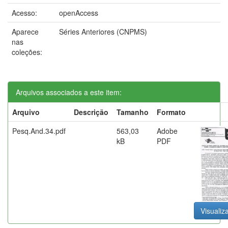
Acesso:
openAccess
Aparece
Séries Anteriores (CNPMS)
nas
coleções:
Arquivos associados a este item:
Arquivo
Descrição
Tamanho
Formato
Pesq.And.34.pdf
563,03
Adobe
kB
PDF
Visualiza