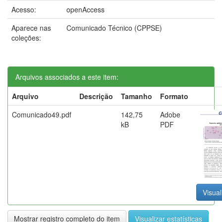
Acesso:
openAccess
Aparece nas
Comunicado Técnico (CPPSE)
coleções:
Arquivos associados a este item:
Arquivo
Descrição
Tamanho
Formato
Comunicado49.pdf
142,75
Adobe
kB
PDF
Visual
Mostrar registro completo do item
Visualizar estatísticas