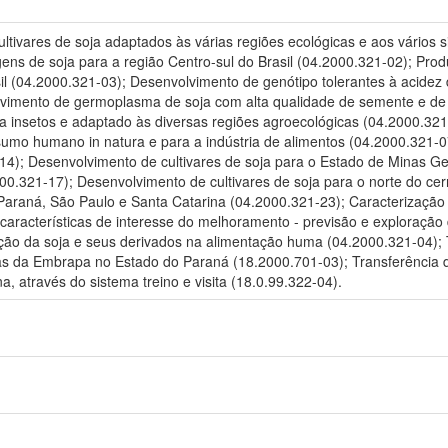
tivares de soja adaptados às várias regiões ecológicas e aos vários 
gens de soja para a região Centro-sul do Brasil (04.2000.321-02); Pro
il (04.2000.321-03); Desenvolvimento de genótipo tolerantes à acidez d
lvimento de germoplasma de soja com alta qualidade de semente e de
a insetos e adaptado às diversas regiões agroecológicas (04.2000.3
umo humano in natura e para a indústria de alimentos (04.2000.321-07
4); Desenvolvimento de cultivares de soja para o Estado de Minas Ger
00.321-17); Desenvolvimento de cultivares de soja para o norte do cer
 Paraná, São Paulo e Santa Catarina (04.2000.321-23); Caracterização 
características de interesse do melhoramento - previsão e exploração 
zação da soja e seus derivados na alimentação huma (04.2000.321-04); 
gias da Embrapa no Estado do Paraná (18.2000.701-03); Transferência 
, através do sistema treino e visita (18.0.99.322-04).