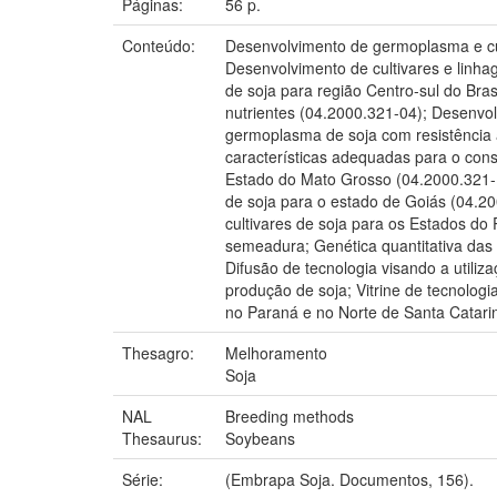
Páginas:
56 p.
Conteúdo:
Desenvolvimento de germoplasma e cul
Desenvolvimento de cultivares e linha
de soja para região Centro-sul do Bras
nutrientes (04.2000.321-04); Desenvo
germoplasma de soja com resistência 
características adequadas para o cons
Estado do Mato Grosso (04.2000.321-1
de soja para o estado de Goiás (04.20
cultivares de soja para os Estados do
semeadura; Genética quantitativa das 
Difusão de tecnologia visando a utili
produção de soja; Vitrine de tecnolo
no Paraná e no Norte de Santa Catarina
Thesagro:
Melhoramento
Soja
NAL
Breeding methods
Thesaurus:
Soybeans
Série:
(Embrapa Soja. Documentos, 156).