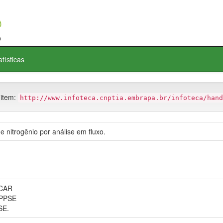
atísticas
 item:
http://www.infoteca.cnptia.embrapa.br/infoteca/hand
 nitrogênio por análise em fluxo.
CAR
CPPSE
SE.