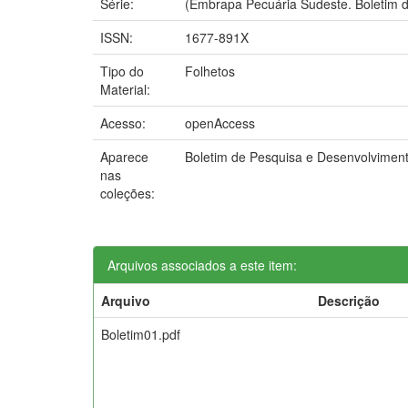
Série:
(Embrapa Pecuária Sudeste. Boletim d
ISSN:
1677-891X
Tipo do
Folhetos
Material:
Acesso:
openAccess
Aparece
Boletim de Pesquisa e Desenvolvimen
nas
coleções:
Arquivos associados a este item:
Arquivo
Descrição
Boletim01.pdf