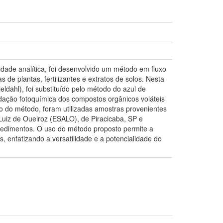
lidade analítica, foi desenvolvido um método em fluxo
 de plantas, fertilizantes e extratos de solos. Nesta
ldahl), foi substituído pelo método do azul de
dação fotoquímica dos compostos orgânicos voláteis
ão do método, foram utilizadas amostras provenientes
 Luiz de Oueiroz (ESALO), de Piracicaba, SP e
cedimentos. O uso do método proposto permite a
enfatizando a versatilidade e a potencialidade do