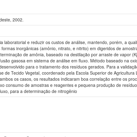
deste, 2002.
a laboratorial e reduzir os custos de análise, mantendo, porém, a qua
ormas inorgânicas (amônio, nitrato, e nitrito) em digeridos de amostras
terminação de amônia, baseado na destilação por arraste de vapor (Kje
ifusão gasosa em sistema de análise em fluxo. Método baseado na oxi
oi desenvolvido para o tratamento dos resíduos gerados. Para a validaç
ise de Tecido Vegetal, coordenado pela Escola Superior de Agricultura
ambos os casos, os resultados indicaram boa correlação entre os pro
xo consumo de amostras e reagentes e pequena produção de resíduos, 
uxo, para a determinação de nitrogênio