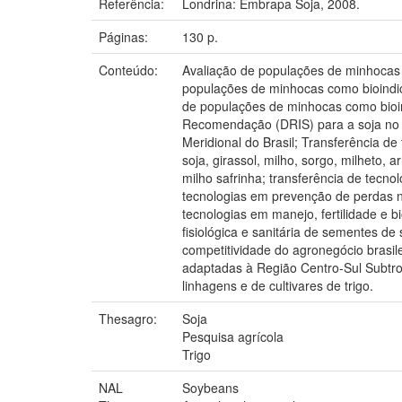
Referência:
Londrina: Embrapa Soja, 2008.
Páginas:
130 p.
Conteúdo:
Avaliação de populações de minhocas (
populações de minhocas como bioindi
de populações de minhocas como bioin
Recomendação (DRIS) para a soja no e
Meridional do Brasil; Transferência d
soja, girassol, milho, sorgo, milheto, a
milho safrinha; transferência de tecnol
tecnologias em prevenção de perdas na
tecnologias em manejo, fertilidade e bi
fisiológica e sanitária de sementes d
competitividade do agronegócio brasile
adaptadas à Região Centro-Sul Subtro
linhagens e de cultivares de trigo.
Thesagro:
Soja
Pesquisa agrícola
Trigo
NAL
Soybeans