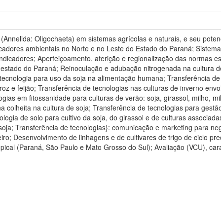
Annelida: Oligochaeta) em sistemas agrícolas e naturais, e seu poten
cadores ambientais no Norte e no Leste do Estado do Paraná; Sistem
dicadores; Aperfeiçoamento, aferição e regionalização das normas es
stado do Paraná; Reinoculação e adubação nitrogenada na cultura de 
e tecnologia para uso da soja na alimentação humana; Transferência de
rroz e feijão; Transferência de tecnologias nas culturas de inverno envol
ogias em fitossanidade para culturas de verão: soja, girassol, milho, mi
 colheita na cultura de soja; Transferência de tecnologias para gestã
ologia de solo para cultivo da soja, do girassol e de culturas associad
e soja; Transferência de tecnologias}: comunicação e marketing para n
iro; Desenvolvimento de linhagens e de cultivares de trigo de ciclo p
pical (Paraná, São Paulo e Mato Grosso do Sul); Avaliação (VCU), ca