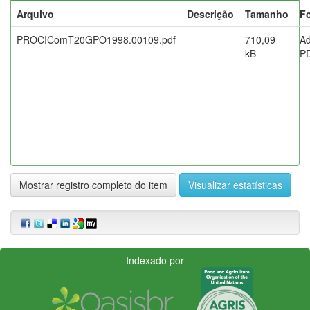
Arquivo
Descrição
Tamanho
F
PROCIComT20GPO1998.00109.pdf
710,09
A
kB
P
Mostrar registro completo do item
Visualizar estatísticas
Indexado por