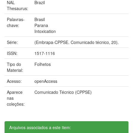
NAL
Brazil
Thesaurus:
Palavras-
Brasil
chave:
Parana
Intoxication
Série:
(Embrapa-CPPSE. Comunicado técnico, 20).
ISSN:
1517-1116
Tipo do
Folhetos
Material:
Acesso:
openAccess
Aparece
Comunicado Técnico (CPPSE)
nas
coleções:
Arquivos associados a este item: