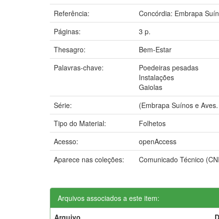
Referência:
Concórdia: Embrapa Suín
Páginas:
3 p.
Thesagro:
Bem-Estar
Palavras-chave:
Poedeiras pesadas
Instalações
Gaiolas
Série:
(Embrapa Suínos e Aves.
Tipo do Material:
Folhetos
Acesso:
openAccess
Aparece nas coleções:
Comunicado Técnico (C
Arquivos associados a este item:
Arquivo
D