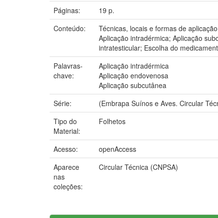
Páginas:
19 p.
Conteúdo:
Técnicas, locais e formas de aplicaçã
Aplicação intradérmica; Aplicação sub
intratesticular; Escolha do medicament
Palavras-
Aplicação intradérmica
chave:
Aplicação endovenosa
Aplicação subcutânea
Série:
(Embrapa Suínos e Aves. Circular Técn
Tipo do
Folhetos
Material:
Acesso:
openAccess
Aparece
Circular Técnica (CNPSA)
nas
coleções: