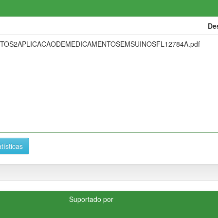
De
ENTOS2APLICACAODEMEDICAMENTOSEMSUINOSFL12784A.pdf
tísticas
Suportado por