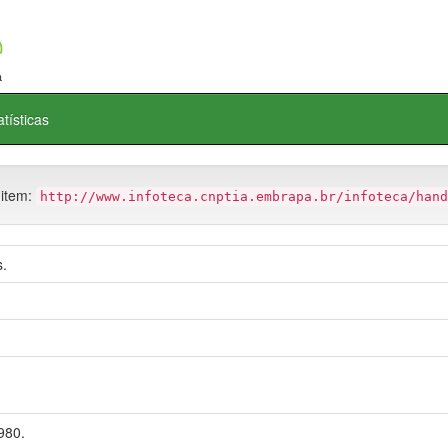
atísticas
 item:
http://www.infoteca.cnptia.embrapa.br/infoteca/hand
.
980.