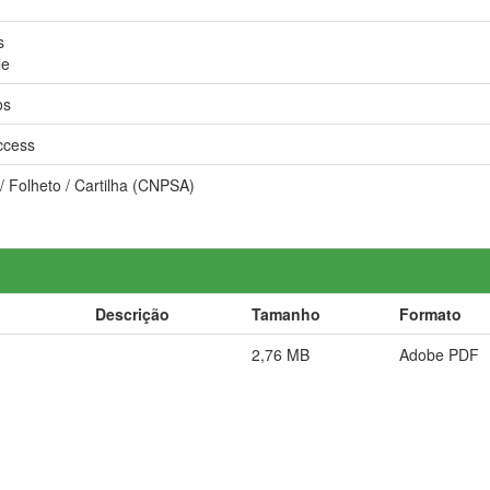
s
le
os
ccess
/ Folheto / Cartilha (CNPSA)
Descrição
Tamanho
Formato
2,76 MB
Adobe PDF