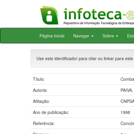
Skip
Página inicial
Navegar
Sobre
Est
navigation
Use este identificador para citar ou linkar para este
Título:
Combat
Autoria:
PAIVA, 
Afiliação:
CNPSA
Ano de publicação:
1998
Referência:
Concór