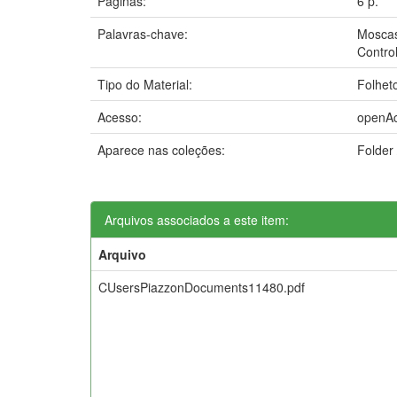
Páginas:
6 p.
Palavras-chave:
Mosca
Contro
Tipo do Material:
Folhet
Acesso:
openA
Aparece nas coleções:
Folder 
Arquivos associados a este item:
Arquivo
CUsersPiazzonDocuments11480.pdf