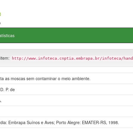
atísticas
 item:
http://www.infoteca.cnptia.embrapa.br/infoteca/hand
a as moscas sem contaminar o meio ambiente.
D. P. de
.
dia: Embrapa Suínos e Aves; Porto Alegre: EMATER-RS, 1998.