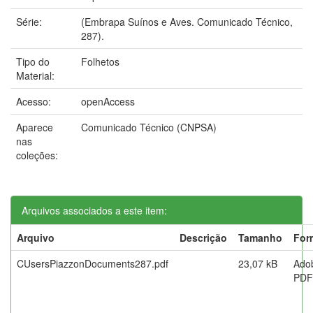
Série:
(Embrapa Suínos e Aves. Comunicado Técnico,
287).
Tipo do
Folhetos
Material:
Acesso:
openAccess
Aparece
Comunicado Técnico (CNPSA)
nas
coleções:
Arquivos associados a este item:
Arquivo
Descrição
Tamanho
For
CUsersPiazzonDocuments287.pdf
23,07 kB
Ado
PDF