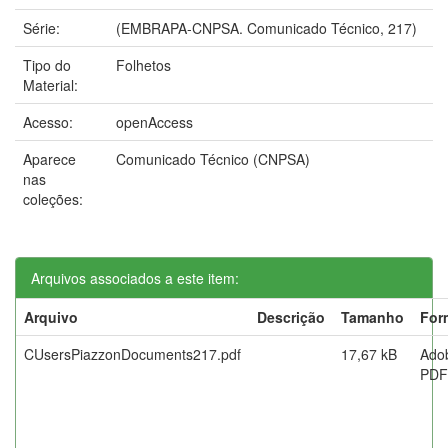
Série:
(EMBRAPA-CNPSA. Comunicado Técnico, 217)
Tipo do
Folhetos
Material:
Acesso:
openAccess
Aparece
Comunicado Técnico (CNPSA)
nas
coleções:
Arquivos associados a este item:
Arquivo
Descrição
Tamanho
For
CUsersPiazzonDocuments217.pdf
17,67 kB
Ado
PDF