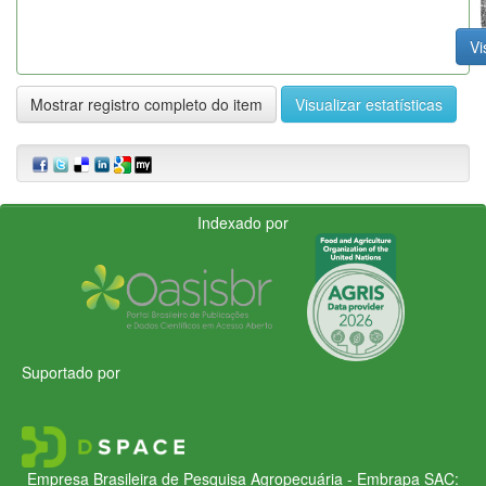
Vi
Mostrar registro completo do item
Visualizar estatísticas
Indexado por
Suportado por
Empresa Brasileira de Pesquisa Agropecuária - Embrapa
SAC: