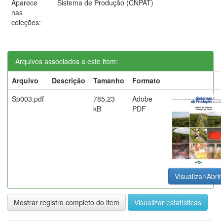
Aparece
Sistema de Produção (CNPAT)
nas
coleções:
Arquivos associados a este item:
Arquivo
Descrição
Tamanho
Formato
Sp003.pdf
785,23
Adobe
kB
PDF
Visualizar/Abri
Mostrar registro completo do item
Visualizar estatísticas