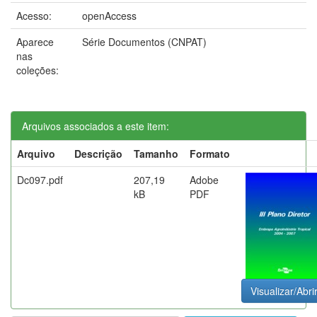
Acesso:
openAccess
Aparece
Série Documentos (CNPAT)
nas
coleções:
Arquivos associados a este item:
Arquivo
Descrição
Tamanho
Formato
Dc097.pdf
207,19
Adobe
kB
PDF
Visualizar/Abri