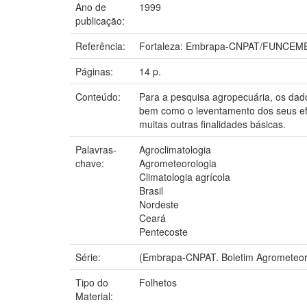
Ano de
1999
publicação:
Referência:
Fortaleza: Embrapa-CNPAT/FUNCEME
Páginas:
14 p.
Conteúdo:
Para a pesquisa agropecuária, os dad
bem como o leventamento dos seus efei
muitas outras finalidades básicas.
Palavras-
Agroclimatologia
chave:
Agrometeorologia
Climatologia agrícola
Brasil
Nordeste
Ceará
Pentecoste
Série:
(Embrapa-CNPAT. Boletim Agrometeoro
Tipo do
Folhetos
Material: