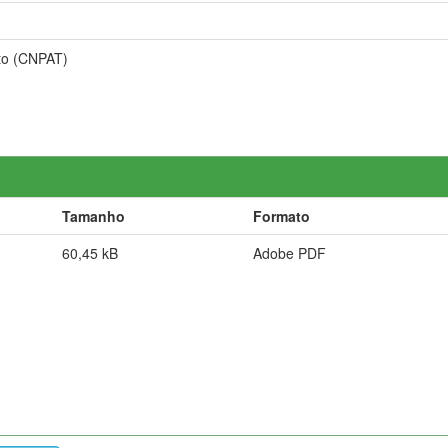
to (CNPAT)
Tamanho
Formato
60,45 kB
Adobe PDF