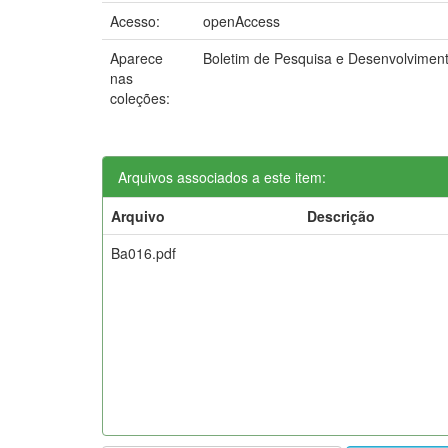
Acesso:
openAccess
Aparece
Boletim de Pesquisa e Desenvolvimen
nas
coleções:
Arquivos associados a este item:
Arquivo
Descrição
Ba016.pdf