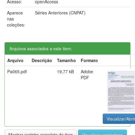
Acesso:
openAccess
Aparece
Séries Anteriores (CNPAT)
nas
coleções:
Arquivos associados a este item:
Arquivo
Descrição
Tamanho
Formato
Pa065.pdf
19,77 kB
Adobe
PDF
Visualizar/Abri
Mostrar registro completo do item
Visualizar estatísticas