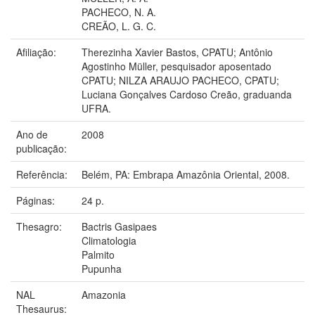
PACHECO, N. A.
CREÃO, L. G. C.
Afiliação:
Therezinha Xavier Bastos, CPATU; Antônio
Agostinho Müller, pesquisador aposentado
CPATU; NILZA ARAUJO PACHECO, CPATU;
Luciana Gonçalves Cardoso Creão, graduanda
UFRA.
Ano de
2008
publicação:
Referência:
Belém, PA: Embrapa Amazônia Oriental, 2008.
Páginas:
24 p.
Thesagro:
Bactris Gasipaes
Climatologia
Palmito
Pupunha
NAL
Amazonia
Thesaurus: