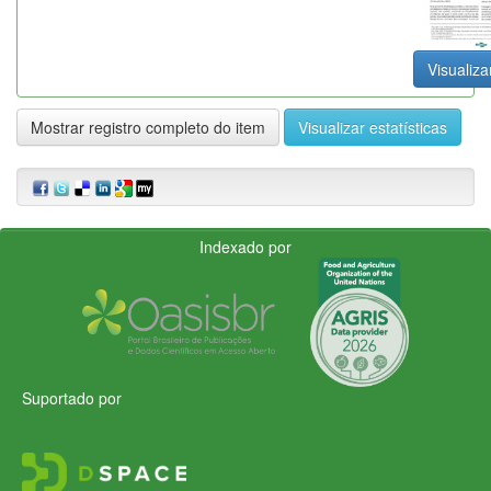
Visualiza
Mostrar registro completo do item
Visualizar estatísticas
Indexado por
Suportado por