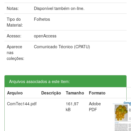
Notas:
Disponível também on-line.
Tipo do
Folhetos
Material:
Acesso:
openAccess
Aparece
Comunicado Técnico (CPATU)
nas
coleções:
Arquivos associados a este item:
Arquivo
Descrição
Tamanho
Formato
ComTec144.pdf
161,97
Adobe
kB
PDF