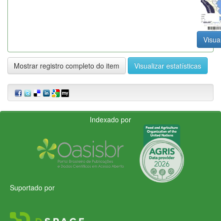
Visual
Mostrar registro completo do item
Visualizar estatísticas
Indexado por
Suportado por