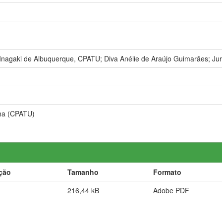
 Inagaki de Albuquerque, CPATU; Diva Anélie de Araújo Guimarães; Juru
ilha (CPATU)
ção
Tamanho
Formato
216,44 kB
Adobe PDF