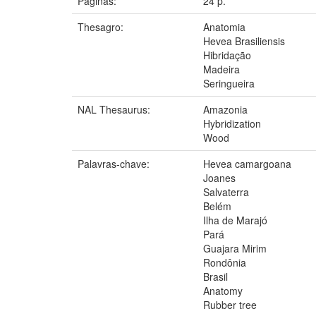
Páginas:
24 p.
Thesagro:
Anatomia
Hevea Brasiliensis
Hibridação
Madeira
Seringueira
NAL Thesaurus:
Amazonia
Hybridization
Wood
Palavras-chave:
Hevea camargoana
Joanes
Salvaterra
Belém
Ilha de Marajó
Pará
Guajara Mirim
Rondônia
Brasil
Anatomy
Rubber tree