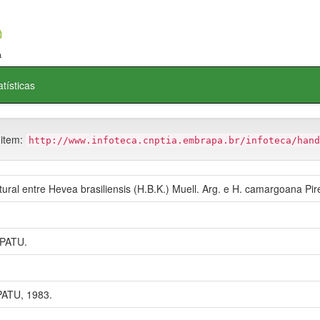
atísticas
 item:
http://www.infoteca.cnptia.embrapa.br/infoteca/hand
atural entre Hevea brasiliensis (H.B.K.) Muell. Arg. e H. camargoana 
PATU.
ATU, 1983.