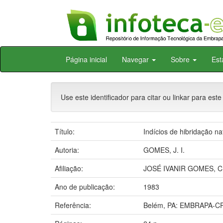
Skip
Página inicial
Navegar
Sobre
Est
navigation
Use este identificador para citar ou linkar para este
Título:
Indícios de hibridação n
Autoria:
GOMES, J. I.
Afiliação:
JOSÉ IVANIR GOMES, C
Ano de publicação:
1983
Referência:
Belém, PA: EMBRAPA-CP