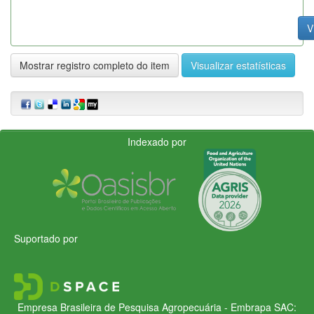
V
Mostrar registro completo do item
Visualizar estatísticas
Indexado por
Suportado por
Empresa Brasileira de Pesquisa Agropecuária - Embrapa
SAC: