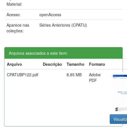
Material:
Acesso:
openAccess
Aparece nas
Séries Anteriores (CPATU)
coleções:
Arquivos associados a este item:
Arquivo
Descrição
Tamanho
Formato
CPATUBP122.pdf
8,85 MB
Adobe
PDF
Visualiz