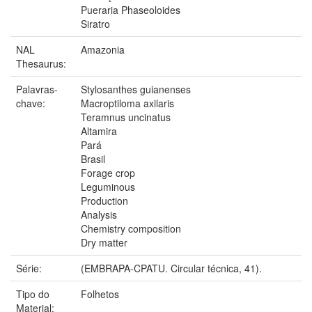
Pueraria Phaseoloides
Siratro
NAL
Amazonia
Thesaurus:
Palavras-
Stylosanthes guianenses
chave:
Macroptiloma axilaris
Teramnus uncinatus
Altamira
Pará
Brasil
Forage crop
Leguminous
Production
Analysis
Chemistry composition
Dry matter
Série:
(EMBRAPA-CPATU. Circular técnica, 41).
Tipo do
Folhetos
Material: