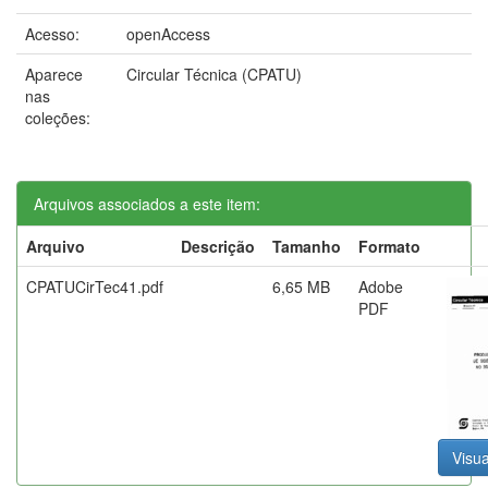
Acesso:
openAccess
Aparece
Circular Técnica (CPATU)
nas
coleções:
Arquivos associados a este item:
Arquivo
Descrição
Tamanho
Formato
CPATUCirTec41.pdf
6,65 MB
Adobe
PDF
Visua