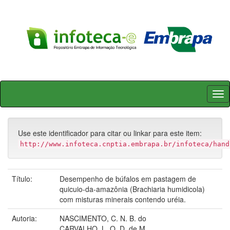
Skip
navigation
Use este identificador para citar ou linkar para este item:
http://www.infoteca.cnptia.embrapa.br/infoteca/hand
Título:
Desempenho de búfalos em pastagem de
quicuio-da-amazônia (Brachiaria humidicola)
com misturas minerais contendo uréia.
Autoria:
NASCIMENTO, C. N. B. do
CARVALHO, L. O. D. de M.