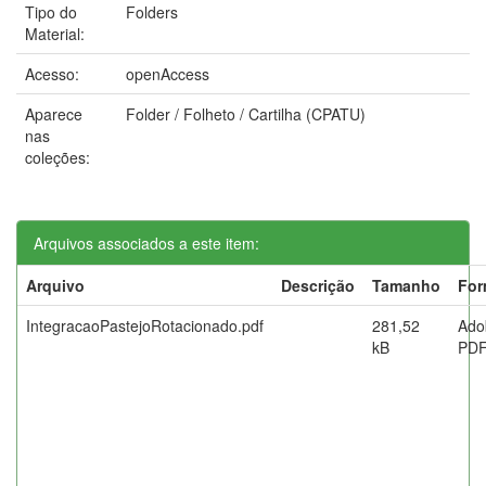
Tipo do
Folders
Material:
Acesso:
openAccess
Aparece
Folder / Folheto / Cartilha (CPATU)
nas
coleções:
Arquivos associados a este item:
Arquivo
Descrição
Tamanho
For
IntegracaoPastejoRotacionado.pdf
281,52
Ado
kB
PD