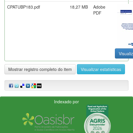
CPATUBP183.pdf
18,27 MB
Adobe
PDF
Visualiz
Mostrar registro completo do item
Visualizar estatísticas
Indexado por