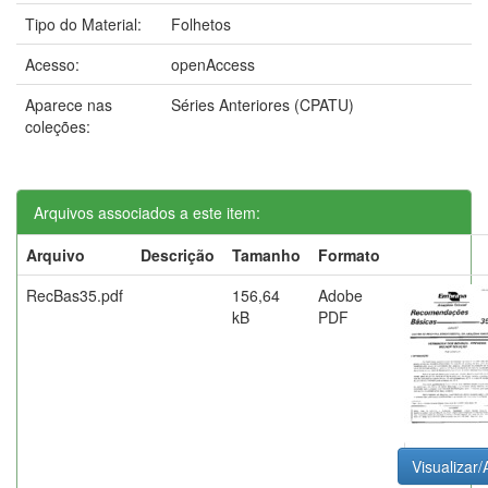
Tipo do Material:
Folhetos
Acesso:
openAccess
Aparece nas
Séries Anteriores (CPATU)
coleções:
Arquivos associados a este item:
Arquivo
Descrição
Tamanho
Formato
RecBas35.pdf
156,64
Adobe
kB
PDF
Visualizar/