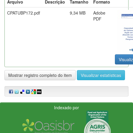
Arquivo
Descrição
Tamanho
Formato
CPATUBP172.pdf
9,34 MB
Adobe
PDF
Visualiz
Mostrar registro completo do item
Visualizar estatísticas
Indexado por