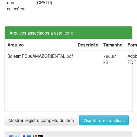
nas
(CPATU)
coleções:
Arquivos associados a este item:
Arquivo
Descrição
Tamanho
For
BoletimPD36AMAZORIENTAL.pdf
766,84
Ado
kB
PDF
Mostrar registro completo do item
Visualizar estatísticas