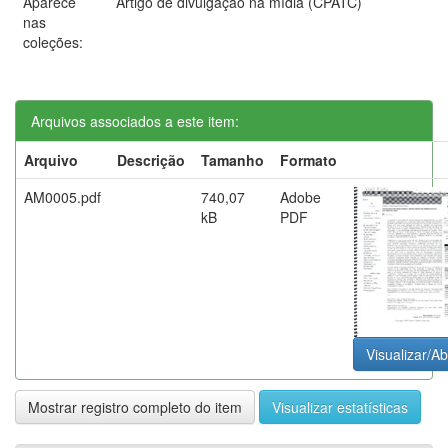
Aparece
Artigo de divulgação na mídia (CPATC)
nas
coleções:
Arquivos associados a este item:
Arquivo
Descrição
Tamanho
Formato
AM0005.pdf
740,07
Adobe
kB
PDF
Visualizar/Ab
Mostrar registro completo do item
Visualizar estatísticas