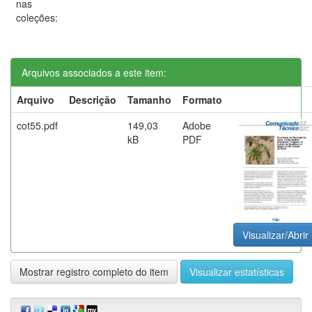
nas
coleções:
Arquivos associados a este item:
Arquivo
Descrição
Tamanho
Formato
cot55.pdf
149,03
Adobe
kB
PDF
Visualizar/Abrir
Mostrar registro completo do item
Visualizar estatísticas