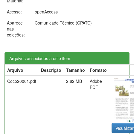
Material:
Acesso:
openAccess
Aparece
Comunicado Técnico (CPATC)
nas
coleções:
Arquivos associados a este item:
Arquivo
Descrição
Tamanho
Formato
Coco20001.pdf
2,62 MB
Adobe
PDF
Visualizar