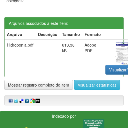
coleções:
Arquivos associados a este item:
Arquivo
Descrição
Tamanho
Formato
Hidroponia.pdf
613,38
Adobe
kB
PDF
Visualizar/
Mostrar registro completo do item
Visualizar estatísticas
Indexado por