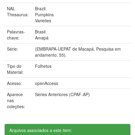
NAL
Brazil
Thesaurus:
Pumpkins
Varieties
Palavras-
Brasil
chave:
Amapá
Série:
(EMBRAPA-UEPAT de Macapá. Pesquisa em
andamento, 55).
Tipo do
Folhetos
Material:
Acesso:
openAccess
Aparece
Séries Anteriores (CPAF-AP)
nas
coleções:
Arquivos associados a este item: