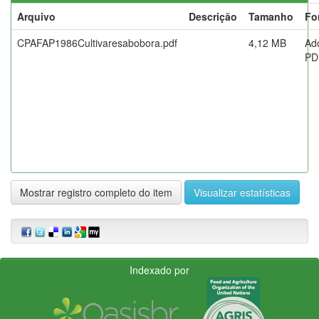
Arquivo
Descrição
Tamanho
Fo
CPAFAP1986Cultivaresabobora.pdf
4,12 MB
Ad
PD
Mostrar registro completo do item
Visualizar estatísticas
Indexado por