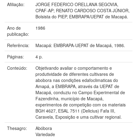
Afiliação:
JORGE FEDERICO ORELLANA SEGOVIA,
CPAF-AP; RENATO CARDOSO COSTA JÚNIOR,
Bolsista do PIEP, EMBRAPA/UEPAT de Macapá.
Ano de
1986
publicação:
Referência:
Macapá: EMBRAPA-UEPAT de Macapá, 1986.
Páginas:
4 p.
Conteúdo:
Objetivando avaliar o comportamento e
produtividade de diferentes cultivares de
abobora nas condições edafoclimaticas do
Amapá, a EMBRAPA, através da UEPAT de
Macapá, conduziu no Campo Experimental de
Fazendinha, município de Macapá,
experimentos de competição com os materiais
BGH 4627, ESAL 7511 (Delicius) Fafa III,
Caravela, Exposição e uma cultivar regional.
Thesagro:
Abóbora
Variedade