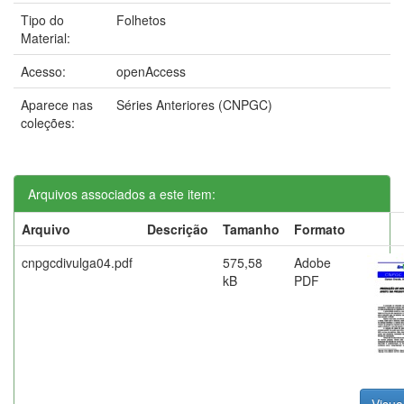
Tipo do
Folhetos
Material:
Acesso:
openAccess
Aparece nas
Séries Anteriores (CNPGC)
coleções:
Arquivos associados a este item:
Arquivo
Descrição
Tamanho
Formato
cnpgcdivulga04.pdf
575,58
Adobe
kB
PDF
Visual